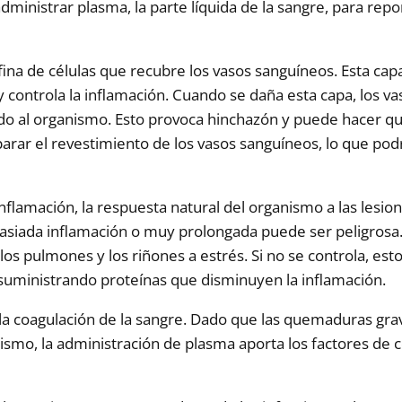
dministrar plasma, la parte líquida de la sangre, para rep
ina de células que recubre los vasos sanguíneos. Esta ca
y controla la inflamación. Cuando se daña esta capa, los 
ido al organismo. Esto provoca hinchazón y puede hacer q
rar el revestimiento de los vasos sanguíneos, lo que podr
amación, la respuesta natural del organismo a las lesione
emasiada inflamación o muy prolongada puede ser peligrosa
os pulmones y los riñones a estrés. Si no se controla, es
 suministrando proteínas que disminuyen la inflamación.
a coagulación de la sangre. Dado que las quemaduras grav
smo, la administración de plasma aporta los factores de c